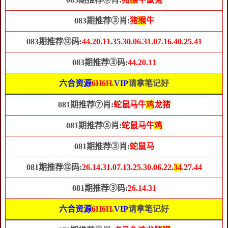
083期推荐③肖:
猪
猴
牛
083期推荐⑫码:
44.20.11.35.30.06.31.07.16.40.25.41
083期推荐③码:
44.20.11
六合资源
6H6H.
VIP
请拿笔记好
081期推荐⑦肖:
蛇鼠马牛
鸡
龙猪
081期推荐⑤肖:
蛇鼠马牛
鸡
081期推荐③肖:
蛇鼠马
081期推荐⑫码:
26.14.31.07.13.25.30.06.22.
34
.27.44
081期推荐③码:
26.14.31
六合资源
6H6H.
VIP
请拿笔记好