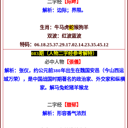
二字经
【际畔】
解析：边际；界限。
生肖：牛马虎
蛇
猴狗羊
双波：红波蓝波
特码：06.18.25.37.29.17.02.14.23.35.45.12
083期（人物二字经参考解特）
必中人物
【張儀】
解析：张仪，约公元前380年出生在魏国安邑（今山西运
城万荣），是中国战国时期著名的政治家、外交家和纵横
家。解马兔蛇猪羊猴龙
二字经
【馥郁】
解析：形容香气浓烈