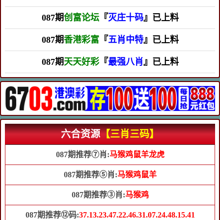
087期
创富论坛
『
灭庄十码
』已上料
087期
香港彩富
『
五肖中特
』已上料
087期
天天好彩
『
最强八肖
』已上料
六合资源
【三肖三码】
087期推荐⑦肖:
马猴鸡鼠羊龙虎
087期推荐⑤肖:
马猴鸡鼠羊
087期推荐③肖:
马猴鸡
087期推荐⑫码:
37.13.23.47.22.46.31.07.24.48.15.41