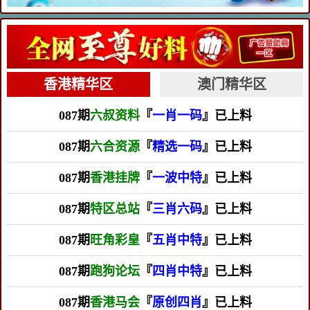
香港精华区
澳门精华区
087期
六叔资料
『
一肖一码
』已上料
087期
六合资源
『
精选一码
』已上料
087期
香港挂牌
『
一波中特
』已上料
087期
特区总站
『
三肖六码
』已上料
087期
旺角彩皇
『
五肖中特
』已上料
087期
跑狗论坛
『
四肖中特
』已上料
087期
香港马会
『
原创四肖
』已上料