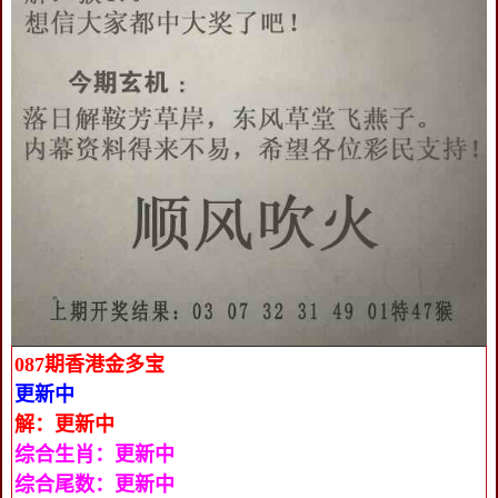
087期香港金多宝
更新中
解：更新中
综合生肖：更新中
综合尾数：更新中