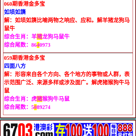
060期香港金多宝
如埙如篪
解：如埙如篪比喻两物之响应、应和。解羊猪龙狗马
鼠牛
综合生肖：羊
猪
龙狗马鼠牛
综合尾数：86
4
0973
059期香港金多宝
四面八方
解：形容来自各个方向、各个地方的事物或人群，表
示范围广泛、来源多样或涉及面广。解虎猪猴狗牛马
鼠
综合生肖：虎
猪
猴狗牛马鼠
综合尾数：5
0
89274