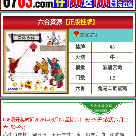
六合资源
【正版挂牌】
第086期
挂牌
08
火烧
牛
横批
波谲云诡
门数
1.2
六肖
兔马羊猴鼠鸡
086期开奖时间2026年08月08 星期六）晚9:30开(农历六月廿
六 虎冲猴)
◎生肖属性：癸丑日；五行属性：水；地支六冲：虎冲猴，