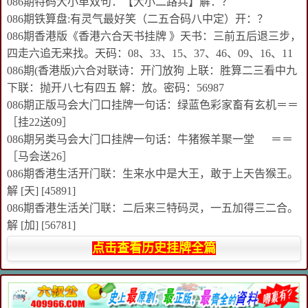
086期特码大小单双句：【大小二路兵】解：？
086期铁算盘:有灵气最好笑（二五合码八中定）开：？
086期香港版《香港六合天书挂牌 》天书：三前五后退三步，
四走六追无来找。天码：08、33、15、37、46、09、16、11
086期(香港版)六合对联诗：开门放狗 上联：胜算二三看中九
下联：抛开八七有四五 解：放。密码：56987
086期正版马会大门口挂牌一句话：绿蓝色彩家畜有玄机＝＝
［挂22送09］
086期另类马会大门口挂牌一句话：牛猪猴羊聚一堂 ＝＝
［马会送26］
086期香港生活开门联：生来水中是大王，敢于上天告猴王。
解 [天] [45891]
086期香港生活关门联：二后来三特码灵，一五加得三二合。
解 [加] [56781]
点击查看历史挂牌全篇