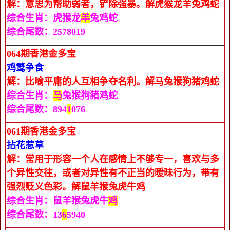
解：意思为帮助弱者，铲除强暴。解虎猴龙羊兔鸡蛇
综合生肖：虎猴龙
羊
兔鸡蛇
综合尾数：2578019
064期香港金多宝
鸡鹜争食
解：比喻平庸的人互相争夺名利。解马兔猴狗猪鸡蛇
综合生肖：
马
兔猴狗猪鸡蛇
综合尾数：894
1
076
061期香港金多宝
拈花惹草
解：常用于形容一个人在感情上不够专一，喜欢与多
个异性交往，或者对异性有不正当的暧昧行为，带有
强烈贬义色彩。解鼠羊猴兔虎牛鸡
综合生肖：鼠羊猴兔虎牛
鸡
综合尾数：13
6
5940