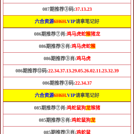
087期推荐③码:
37.13.23
六合资源
6H6H.
VIP
请拿笔记好
086期推荐⑦肖:
鸡马虎蛇
猴
猪龙
086期推荐⑤肖:
鸡马虎蛇
猴
086期推荐③肖:
鸡马虎
086期推荐⑫码:
22.34.37.13.29.05.26.02.11.23.32.39
086期推荐③码:
22.34.37
六合资源
6H6H.
VIP
请拿笔记好
085期推荐⑦肖:
鸡蛇鼠狗
龙
猴猪
085期推荐⑤肖:
鸡蛇鼠狗
龙
085期推荐③肖:
鸡蛇鼠