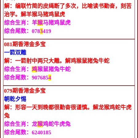
解：编联竹简的皮绳断了多次，比喻读书勤奋，刻苦
治学。解羊猴马猪鸡鼠虎
综合生肖：羊
猴
马猪鸡鼠虎
综合尾数：078
3
419
081期香港金多宝
一箭双雕
解：一箭射中两只大雕。解鸡猴鼠猪兔牛蛇
综合生肖：
鸡
猴鼠猪兔牛蛇
综合尾数：907685
4
079期香港金多宝
朝乾夕惕
解：形容一天到晚都很勤奋很谨慎。解龙猴鸡蛇牛虎
兔
综合生肖：龙
猴
鸡蛇牛虎兔
综合尾数：6240185