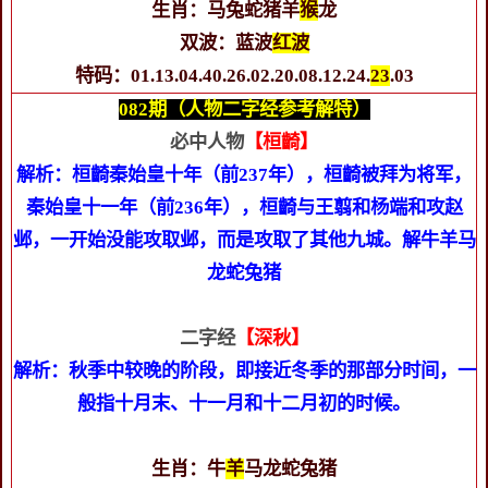
生肖：马兔蛇猪羊
猴
龙
双波：蓝波
红波
特码：01.13.04.40.26.02.20.08.12.24.
23
.03
082期（人物二字经参考解特）
必中人物
【桓齮】
解析：桓齮秦始皇十年（前237年），桓齮被拜为将军，
秦始皇十一年（前236年），桓齮与王翦和杨端和攻赵
邺，一开始没能攻取邺，而是攻取了其他九城。解牛羊马
龙蛇兔猪
二字经
【深秋】
解析：秋季中较晚的阶段，即接近冬季的那部分时间，一
般指十月末、十一月和十二月初的时候。
生肖：牛
羊
马龙蛇兔猪