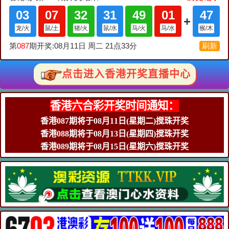
点击进入香港开奖直播中心
香港六合彩开奖时间通知：
香港087期将于08月11日(星期二)搅珠开奖
香港088期将于08月13日(星期四)搅珠开奖
香港089期将于08月15日(星期六)搅珠开奖