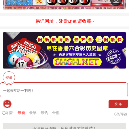
易记网址，6h6h.net 请收藏~
登录
发 布
刷新
最新
最早
最热
全部
0
条评论
还没有评论呢，多多讨论才能总结！