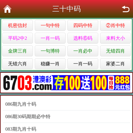
三十中码
机密信封
一句中特
四码中特
②肖中特
平码2中2
一肖一码
选料⑥码
来料大小
金牌三肖
一句博特
一肖必中
无错四肖
无错六肖
稳赚一肖
一肖一码
家婆二肖
086期九肖十码
086期30码期期必中特
083期九肖十码