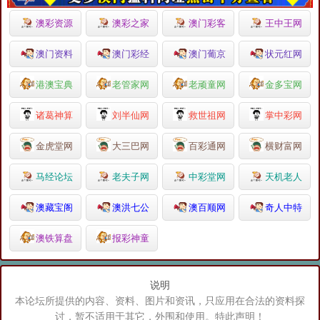
澳彩资源
澳彩之家
澳门彩客
王中王网
澳门资料
澳门彩经
澳门葡京
状元红网
港澳宝典
老管家网
老顽童网
金多宝网
诸葛神算
刘半仙网
救世祖网
掌中彩网
金虎堂网
大三巴网
百彩通网
横财富网
马经论坛
老夫子网
中彩堂网
天机老人
澳藏宝阁
澳洪七公
澳百顺网
奇人中特
澳铁算盘
报彩神童
说明
本论坛所提供的内容、资料、图片和资讯，只应用在合法的资料探
讨，暂不适用于其它，外围和使用。特此声明！