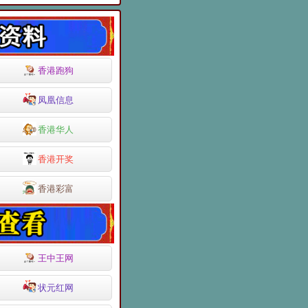
香港跑狗
凤凰信息
香港华人
香港开奖
香港彩富
王中王网
状元红网