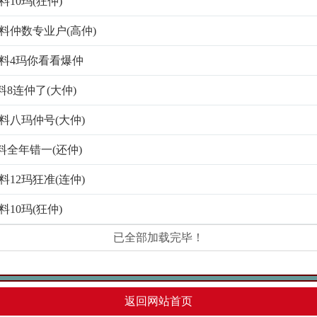
料10玛(狂仲)
来料仲数专业户(高仲)
来料4玛你看看爆仲
料8连仲了(大仲)
来料八玛仲号(大仲)
料全年错一(还仲)
料12玛狂准(连仲)
料10玛(狂仲)
已全部加载完毕！
返回网站首页