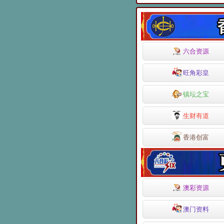
六合资源
旺角彩皇
镇坛之宝
生财有道
香港创富
澳彩资源
澳门资料