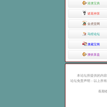
港澳宝典
诸葛神算
金虎堂网
马经论坛
澳藏宝阁
澳铁算盘
本论坛所提供的内容
论坛免责声明：以上所有
長期