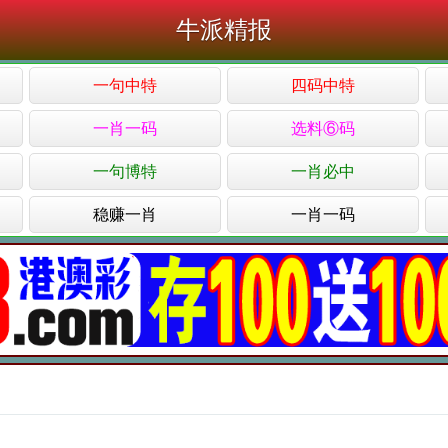
牛派精报
一句中特
四码中特
一肖一码
选料⑥码
一句博特
一肖必中
稳赚一肖
一肖一码