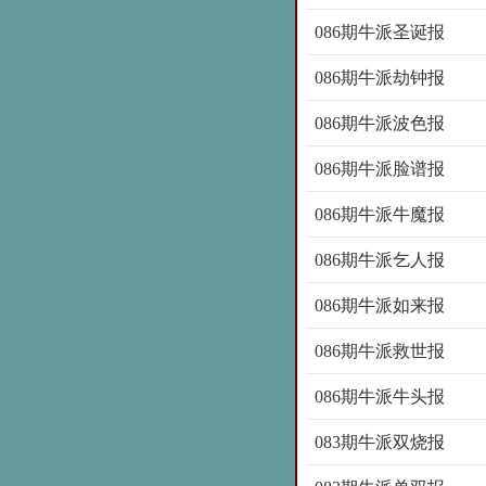
086期牛派圣诞报
086期牛派劫钟报
086期牛派波色报
086期牛派脸谱报
086期牛派牛魔报
086期牛派乞人报
086期牛派如来报
086期牛派救世报
086期牛派牛头报
083期牛派双烧报