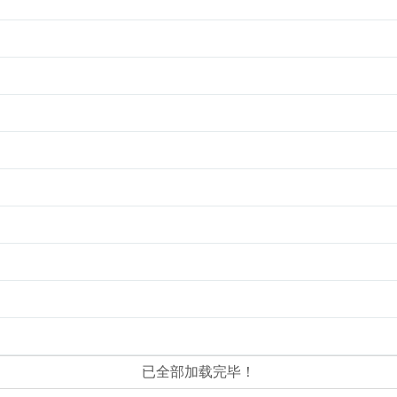
已全部加载完毕！