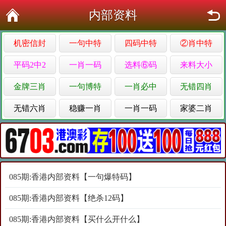
内部资料
机密信封
一句中特
四码中特
②肖中特
平码2中2
一肖一码
选料⑥码
来料大小
金牌三肖
一句博特
一肖必中
无错四肖
无错六肖
稳赚一肖
一肖一码
家婆二肖
085期:香港内部资料【一句爆特码】
085期:香港内部资料【绝杀12码】
085期:香港内部资料【买什么开什么】