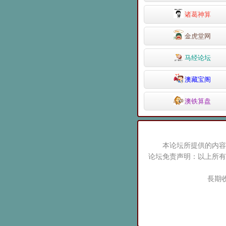
诸葛神算
金虎堂网
马经论坛
澳藏宝阁
澳铁算盘
本论坛所提供的内容
论坛免责声明：以上所有
長期