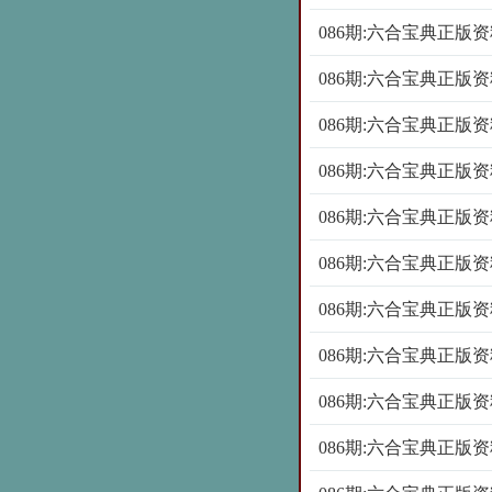
086期:六合宝典正版
086期:六合宝典正版
086期:六合宝典正版
086期:六合宝典正版
086期:六合宝典正版
086期:六合宝典正版
086期:六合宝典正版
086期:六合宝典正版
086期:六合宝典正版
086期:六合宝典正版