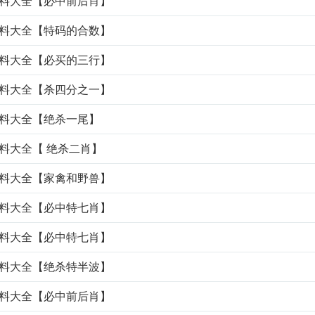
资料大全【必中前后肖】
资料大全【特码的合数】
资料大全【必买的三行】
资料大全【杀四分之一】
资料大全【绝杀一尾】
资料大全【 绝杀二肖】
资料大全【家禽和野兽】
资料大全【必中特七肖】
资料大全【必中特七肖】
资料大全【绝杀特半波】
资料大全【必中前后肖】