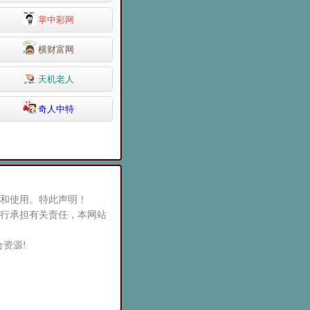
掌中彩网
横财富网
天机老人
奇人中特
和使用。特此声明！
行承担有关责任，本网站
资源!