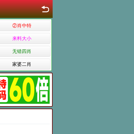
②肖中特
来料大小
无错四肖
家婆二肖