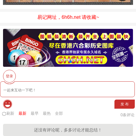
易记网址，6h6h.net 请收藏~
登录
发 布
刷新
最新
最早
最热
全部
0
条评论
还没有评论呢，多多讨论才能总结！