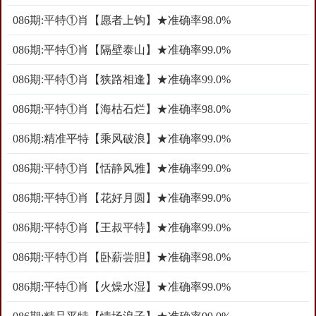
086期:平特①肖【愿者上钩】★准确率98.0%
086期:平特①肖【隔壁泰山】★准确率99.0%
086期:平特①肖【狭路相逢】★准确率99.0%
086期:平特①肖【海枯石烂】★准确率98.0%
086期:精准平特【乘风破浪】★准确率99.0%
086期:平特①肖【恬静风雅】★准确率99.0%
086期:平特①肖【花好月圆】★准确率99.0%
086期:平特①肖【王叔平特】★准确率99.0%
086期:平特①肖【卧薪尝胆】★准确率98.0%
086期:平特①肖【火燥水湿】★准确率99.0%