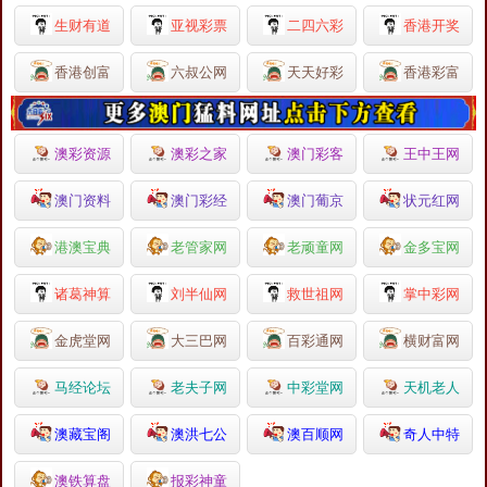
生财有道
亚视彩票
二四六彩
香港开奖
香港创富
六叔公网
天天好彩
香港彩富
澳彩资源
澳彩之家
澳门彩客
王中王网
澳门资料
澳门彩经
澳门葡京
状元红网
港澳宝典
老管家网
老顽童网
金多宝网
诸葛神算
刘半仙网
救世祖网
掌中彩网
金虎堂网
大三巴网
百彩通网
横财富网
马经论坛
老夫子网
中彩堂网
天机老人
澳藏宝阁
澳洪七公
澳百顺网
奇人中特
澳铁算盘
报彩神童