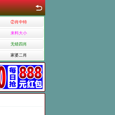
②肖中特
来料大小
无错四肖
家婆二肖