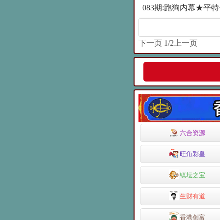
083期:跑狗内幕★平
下一页
1/2
上一页
六合资源
旺角彩皇
镇坛之宝
生财有道
香港创富