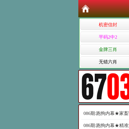
机密信封
平码2中2
金牌三肖
无错六肖
086期:跑狗内幕★家
086期:跑狗内幕★精