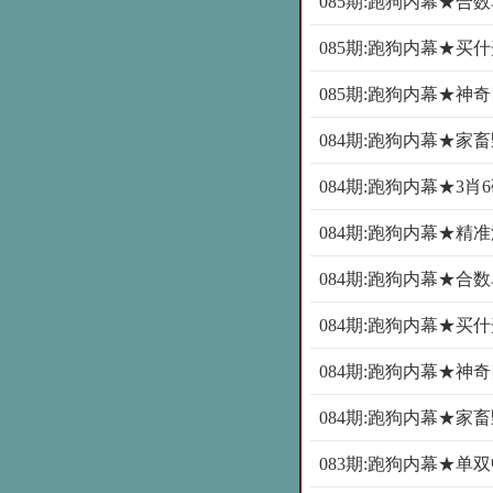
085期:跑狗内幕★合
085期:跑狗内幕★买
085期:跑狗内幕★神
084期:跑狗内幕★家
084期:跑狗内幕★3肖
084期:跑狗内幕★精
084期:跑狗内幕★合
084期:跑狗内幕★买
084期:跑狗内幕★神
084期:跑狗内幕★家
083期:跑狗内幕★单