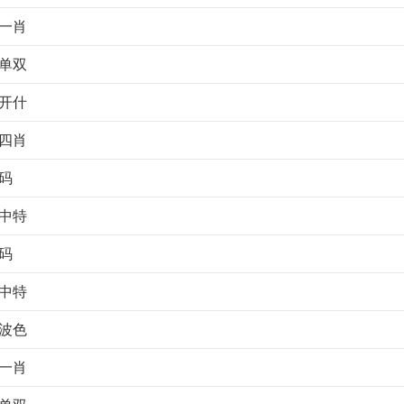
特一肖
数单双
什开什
奇四肖
6码
双中特
6码
双中特
准波色
特一肖