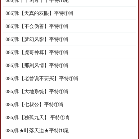
086期:╋╋剑尊╋╋平特⑴尾
086期:【天真的双眼】平特①肖
086期:【不会伪善】平特①肖
086期:【梦幻风影】平特①肖
086期:【虎哥神算】平特①肖
086期:【那刻风情】平特①肖
086期:【老曾说不要买】平特①肖
086期:【大地系统】平特①肖
086期:【七叔公】平特①肖
086期:【独孤九天】 平特①肖
086期:★叶落天边★平特⑴尾