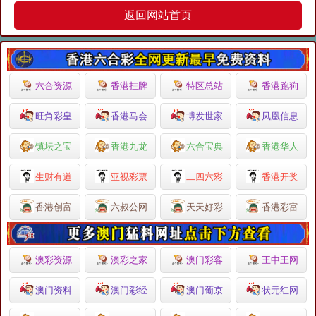
返回网站首页
六合资源
香港挂牌
特区总站
香港跑狗
旺角彩皇
香港马会
博发世家
凤凰信息
镇坛之宝
香港九龙
六合宝典
香港华人
生财有道
亚视彩票
二四六彩
香港开奖
香港创富
六叔公网
天天好彩
香港彩富
澳彩资源
澳彩之家
澳门彩客
王中王网
澳门资料
澳门彩经
澳门葡京
状元红网