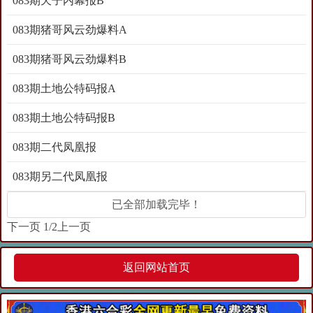
083期天子内幕报B
083期猪哥风云劲爆料A
083期猪哥风云劲爆料B
083期土地公特码报A
083期土地公特码报B
083期二代凤凰报
083期另二代凤凰报
已全部加载完毕！
下一页
1/2
上一页
返回网站首页