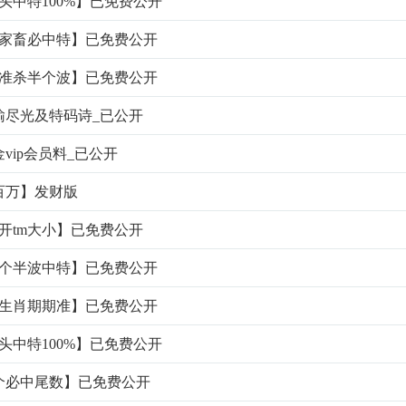
三头中特100%】已免费公开
兽与家畜必中特】已免费公开
强精准杀半个波】已免费公开
人输尽光及特码诗_已公开
金vip会员料_已公开
赚百万】发财版
公开tm大小】已免费公开
部三个半波中特】已免费公开
宫禁生肖期期准】已免费公开
三头中特100%】已免费公开
6个必中尾数】已免费公开