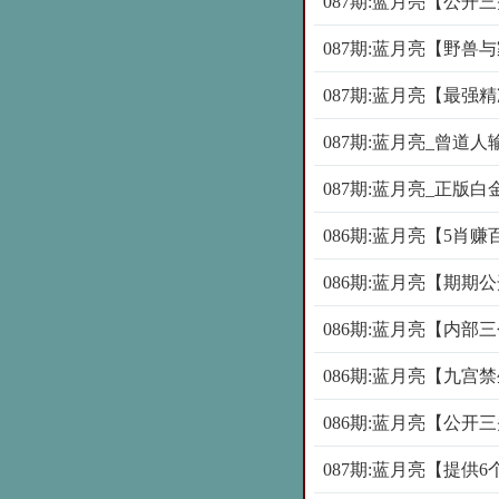
087期:蓝月亮【公开
087期:蓝月亮【野
087期:蓝月亮【最
087期:蓝月亮_曾道
087期:蓝月亮_正版白
086期:蓝月亮【5肖
086期:蓝月亮【期期
086期:蓝月亮【内
086期:蓝月亮【九
086期:蓝月亮【公开
087期:蓝月亮【提供