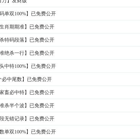
赚百万】发财版
特码单双100%】已免费公开
宫禁生肖期期准】已免费公开
准绝杀特码段落】已免费公开
牌精准绝杀一行】已免费公开
三头中特100%】已免费公开
6个必中尾数】已免费公开
兽与家畜必中特】已免费公开
强精准杀半个波】已免费公开
中特段无错记录】已免费公开
合数单双100%】已免费公开