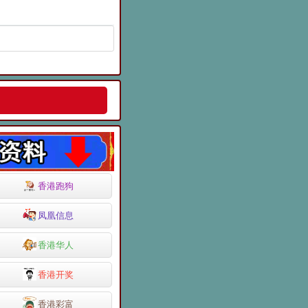
香港跑狗
凤凰信息
香港华人
香港开奖
香港彩富