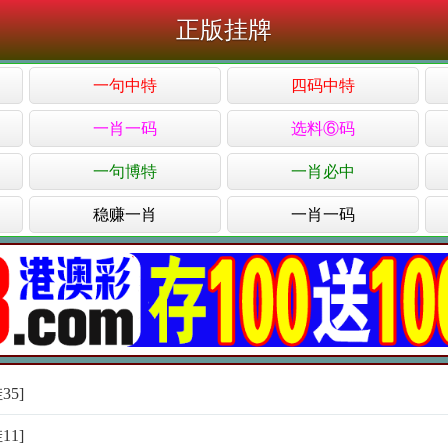
正版挂牌
一句中特
四码中特
一肖一码
选料⑥码
一句博特
一肖必中
稳赚一肖
一肖一码
35]
11]