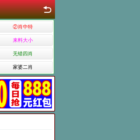
②肖中特
来料大小
无错四肖
家婆二肖