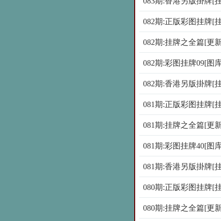
083期:香港另版掛牌[挂
082期:正版彩图挂牌[挂
082期:挂牌之全篇[更新1
082期:彩图挂牌09[图
082期:香港另版掛牌[挂
081期:正版彩图挂牌[挂
081期:挂牌之全篇[更新1
081期:彩图挂牌40[图
081期:香港另版掛牌[挂
080期:正版彩图挂牌[挂
080期:挂牌之全篇[更新1