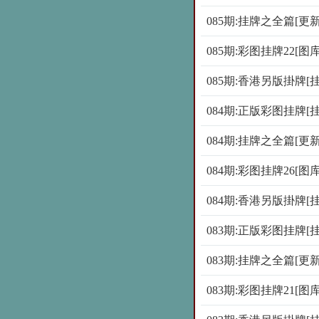
085期:挂牌之全篇[更新1
085期:彩图挂牌22[图
085期:香港另版掛牌[挂
084期:正版彩图挂牌[挂
084期:挂牌之全篇[更新1
084期:彩图挂牌26[图
084期:香港另版掛牌[挂
083期:正版彩图挂牌[挂
083期:挂牌之全篇[更新1
083期:彩图挂牌21[图