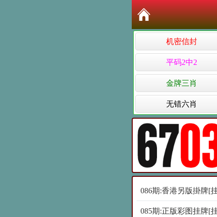
机密信封
平码2中2
金牌三肖
无错六肖
086期:香港另版掛牌[挂
085期:正版彩图挂牌[挂