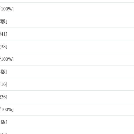
00%]
库版]
41]
38]
00%]
库版]
16]
36]
00%]
库版]