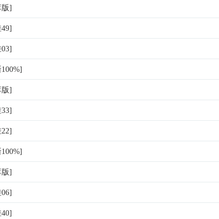
库版]
49]
03]
00%]
库版]
33]
22]
00%]
库版]
06]
40]