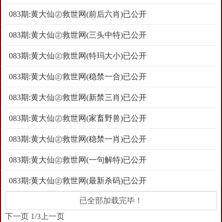
083期:黄大仙㊣救世网(前后六肖)已公开
083期:黄大仙㊣救世网(三头中特)已公开
083期:黄大仙㊣救世网(特玛大小)已公开
083期:黄大仙㊣救世网(稳禁一合)已公开
083期:黄大仙㊣救世网(新禁三肖)已公开
083期:黄大仙㊣救世网(家畜野兽)已公开
083期:黄大仙㊣救世网(稳禁一肖)已公开
083期:黄大仙㊣救世网(一句解特)已公开
083期:黄大仙㊣救世网(最新杀码)已公开
已全部加载完毕！
下一页
1/3
上一页