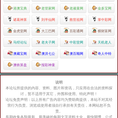
港澳宝典
老管家网
老顽童网
金多宝网
诸葛神算
刘半仙网
救世祖网
掌中彩网
金虎堂网
大三巴网
百彩通网
横财富网
马经论坛
老夫子网
中彩堂网
天机老人
澳藏宝阁
澳洪七公
澳百顺网
奇人中特
澳铁算盘
报彩神童
说明
本论坛所提供的内容、资料、图片和资讯，只应用在合法的资料探
讨，暂不适用于其它，外围和使用。特此声明！
论坛免责声明：以上所有广告内容均为赞助商提供，本站不对其经
营行为负责。浏览或使用者须自行承担有关责任，本网站恕不负
责。
長期收集各類最新、最準確的每期文字資料大全，最快開獎，公式