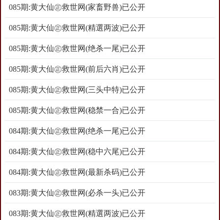
085期:黄大仙㊣救世网(家畜野兽)已公开
085期:黄大仙㊣救世网(精選两波)已公开
085期:黄大仙㊣救世网(绝杀一尾)已公开
085期:黄大仙㊣救世网(前后六肖)已公开
085期:黄大仙㊣救世网(三头中特)已公开
085期:黄大仙㊣救世网(稳禁一合)已公开
084期:黄大仙㊣救世网(绝杀一尾)已公开
084期:黄大仙㊣救世网(稳中六尾)已公开
084期:黄大仙㊣救世网(最新杀码)已公开
083期:黄大仙㊣救世网(必杀一头)已公开
083期:黄大仙㊣救世网(精選两波)已公开