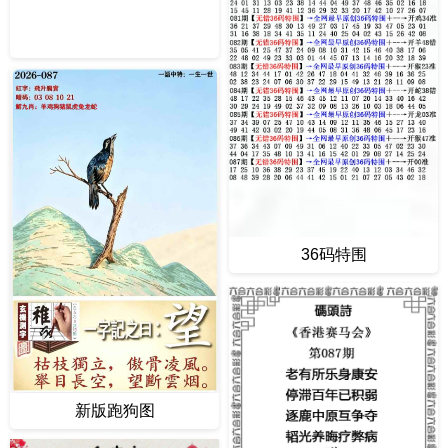
36码特围
新版跑狗图