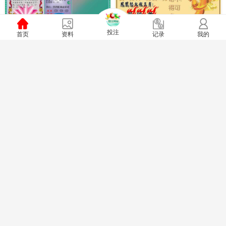
(新版)管家婆
投注
首页
资料
我的
记录
凤凰天机图
2
挂牌天书(新图)
马经通天报