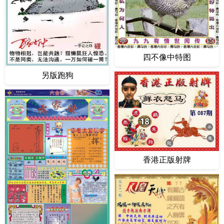
四不像中特图
另版跑狗
香港正版射牌