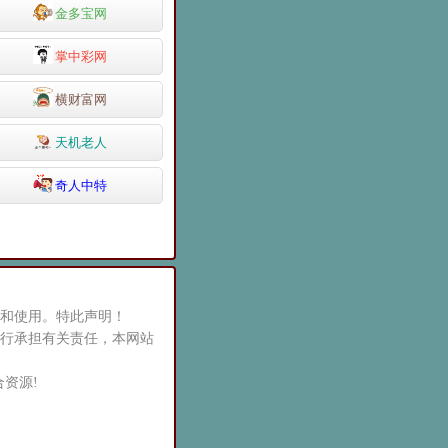
金多宝网
掌中彩网
横财富网
天机老人
奇人中特
和使用。特此声明！
行承担有关责任，本网站
资源!