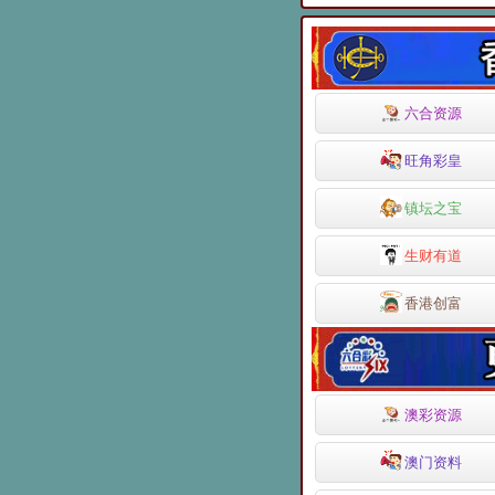
六合资源
旺角彩皇
镇坛之宝
生财有道
香港创富
澳彩资源
澳门资料