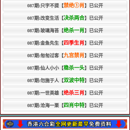
禁绝①肖
087期:只字不提【
】已公开
决杀两合
087期:改变生活【
】已公开
绝杀一肖
087期:玻璃海苔【
】已公开
四季生肖
087期:金鱼先生【
】已公开
九宫禁肖
087期:匆匆过客【
】已公开
稳杀一头
087期:仙人小小【
】已公开
双波中特
087期:勿施于人【
】已公开
绝杀三肖
087期:一世英雄【
】已公开
四肖中特
087期:沧海一栗【
】已公开