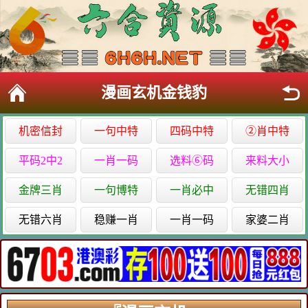
漫画玄机金钱豹
机密信封
一句中特
四码中特
②肖中特
平码2中2
一肖一码
选料⑥码
来料大小
金牌三肖
一句博特
一肖必中
无错四肖
无错六肖
稳赚一肖
一肖一码
家婆二肖