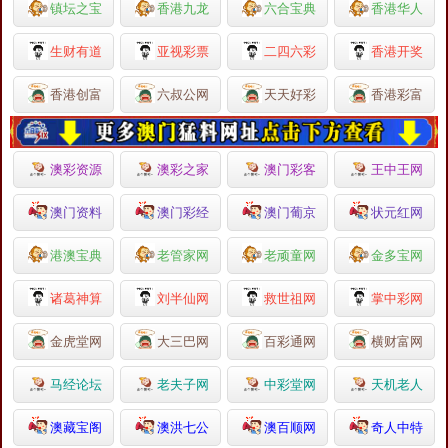
镇坛之宝
香港九龙
六合宝典
香港华人
生财有道
亚视彩票
二四六彩
香港开奖
香港创富
六叔公网
天天好彩
香港彩富
澳彩资源
澳彩之家
澳门彩客
王中王网
澳门资料
澳门彩经
澳门葡京
状元红网
港澳宝典
老管家网
老顽童网
金多宝网
诸葛神算
刘半仙网
救世祖网
掌中彩网
金虎堂网
大三巴网
百彩通网
横财富网
马经论坛
老夫子网
中彩堂网
天机老人
澳藏宝阁
澳洪七公
澳百顺网
奇人中特