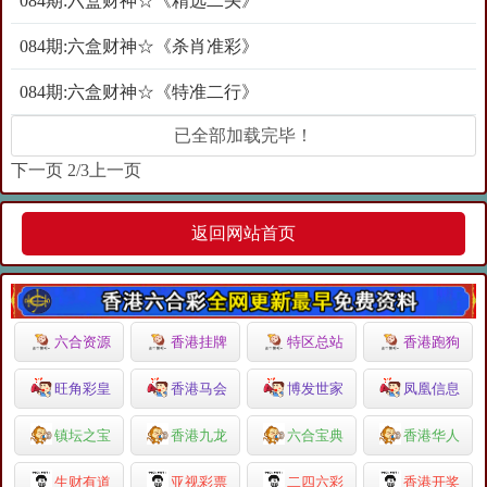
084期:六盒财神☆《精选二头》
084期:六盒财神☆《杀肖准彩》
084期:六盒财神☆《特准二行》
已全部加载完毕！
下一页
2/3
上一页
返回网站首页
六合资源
香港挂牌
特区总站
香港跑狗
旺角彩皇
香港马会
博发世家
凤凰信息
镇坛之宝
香港九龙
六合宝典
香港华人
生财有道
亚视彩票
二四六彩
香港开奖