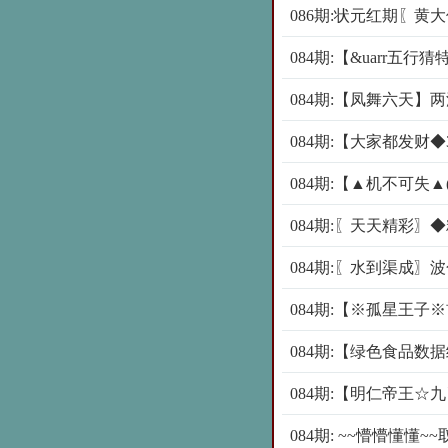
086期:状元红期〖
084期:【&uarr五
084期:【凤舞六天
084期:【大家都发财
084期:【▲机不可失
084期:〖天天精彩〗
084期:〖水到渠成〗
084期:【※孤星王子※
084期:【绿色食品
084期:【明仁帝王☆
084期: ~~懵懵懂懂~