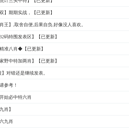
数据统计三头中特】【已更新】
财单双】期期实战，【已更新】
九肖王】,取舍自便,后果自负.好像没人喜欢。
◆32码特围发表区】【已更新】
◆精准八肖◆【已更新】
特}}家野中特加两肖】【已更新】
2波】对错还是继续发表。
敬请参考！
的开始必中特六肖
子九肖】
三六九肖